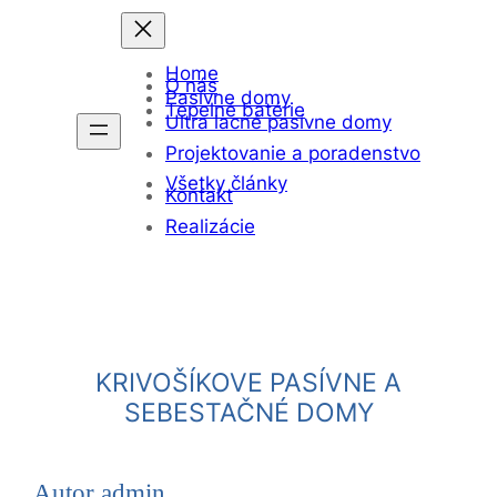
Prejsť
na
Home
obsah
O nás
Pasívne domy
Tepelné batérie
Ultra lacné pasívne domy
Projektovanie a poradenstvo
Všetky články
Kontakt
Realizácie
KRIVOŠÍKOVE PASÍVNE A
SEBESTAČNÉ DOMY
Autor
admin