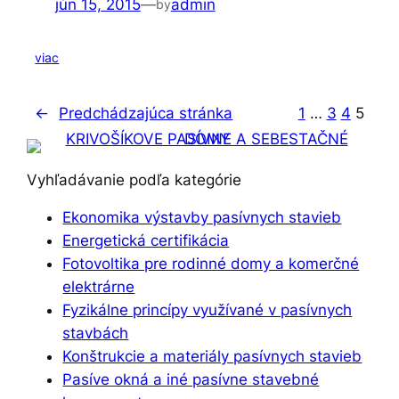
jún 15, 2015
—
admin
by
viac
←
Predchádzajúca stránka
1
…
3
4
5
Vyhľadávanie podľa kategórie
Ekonomika výstavby pasívnych stavieb
Energetická certifikácia
Fotovoltika pre rodinné domy a komerčné
elektrárne
Fyzikálne princípy využívané v pasívnych
stavbách
Konštrukcie a materiály pasívnych stavieb
Pasíve okná a iné pasívne stavebné