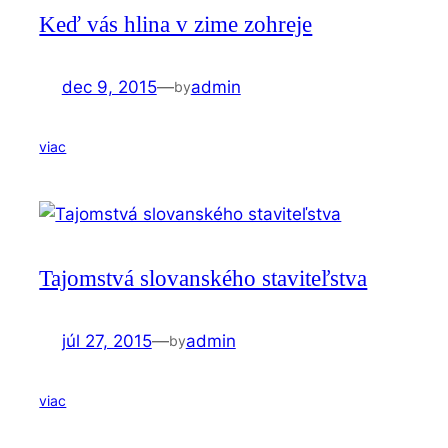
Keď vás hlina v zime zohreje
dec 9, 2015
—
admin
by
viac
Tajomstvá slovanského staviteľstva
júl 27, 2015
—
admin
by
viac