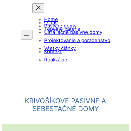
Prejsť
na
Home
obsah
O nás
Pasívne domy
Tepelné batérie
Ultra lacné pasívne domy
Projektovanie a poradenstvo
Všetky články
Kontakt
Realizácie
KRIVOŠÍKOVE PASÍVNE A
SEBESTAČNÉ DOMY