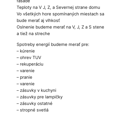
fasáde
Teploty na V J, Z, a Severnej strane domu
Vo všetkých hore spomínaných miestach sa
bude merať aj vlhkosť
Oslnenie budeme merať na V, J, Z a S stene
a tiež na streche
Spotreby energií budeme merať pre:
– kúrenie
– ohrev TUV
– rekuperáciu
– varenie
– pranie
– varenie
– zásuvky v kuchyni
– zásuvky pre lampičky
– zásuvky ostatné
– stropné svetlá