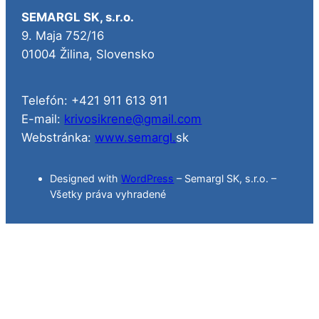
SEMARGL SK, s.r.o.
9. Maja 752/16
01004 Žilina, Slovensko
Telefón: +421 911 613 911
E-mail:
krivosikrene@gmail.com
Webstránka:
www.semargl.
sk
Designed with
WordPress
– Semargl SK, s.r.o. –
Všetky práva vyhradené