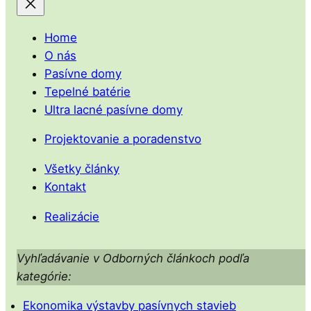
Home
O nás
Pasívne domy
Tepelné batérie
Ultra lacné pasívne domy
Projektovanie a poradenstvo
Všetky články
Kontakt
Realizácie
Vyhľadávanie v Odborných článkoch podľa
kategórie:
Ekonomika výstavby pasívnych stavieb