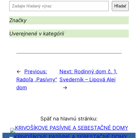
Hľadať
Značky
Uverejnené v kategórii
←
Previous:
Next:
Rodinný dom č. 1,
Radoľa „Pasívny“
Svederník – Lipová Alej
dom
→
Späť na hlavnú stránku: