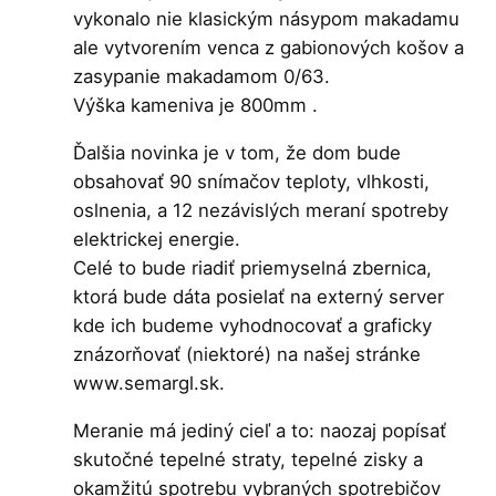
vykonalo nie klasickým násypom makadamu
ale vytvorením venca z gabionových košov a
zasypanie makadamom 0/63.
Výška kameniva je 800mm .
Ďalšia novinka je v tom, že dom bude
obsahovať 90 snímačov teploty, vlhkosti,
oslnenia, a 12 nezávislých meraní spotreby
elektrickej energie.
Celé to bude riadiť priemyselná zbernica,
ktorá bude dáta posielať na externý server
kde ich budeme vyhodnocovať a graficky
znázorňovať (niektoré) na našej stránke
www.semargl.sk.
Meranie má jediný cieľ a to: naozaj popísať
skutočné tepelné straty, tepelné zisky a
okamžitú spotrebu vybraných spotrebičov