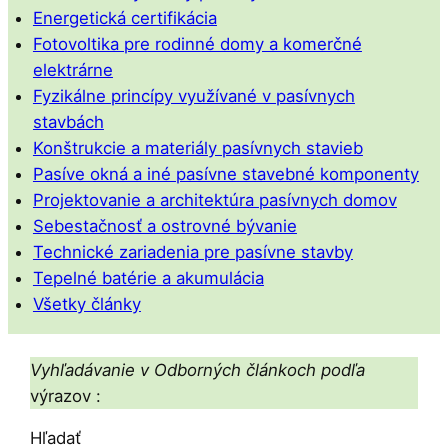
Energetická certifikácia
Fotovoltika pre rodinné domy a komerčné
elektrárne
Fyzikálne princípy využívané v pasívnych
stavbách
Konštrukcie a materiály pasívnych stavieb
Pasíve okná a iné pasívne stavebné komponenty
Projektovanie a architektúra pasívnych domov
Sebestačnosť a ostrovné bývanie
Technické zariadenia pre pasívne stavby
Tepelné batérie a akumulácia
Všetky články
Vyhľadávanie v Odborných článkoch podľa
výrazov :
Hľadať