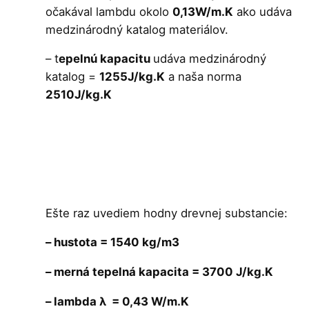
očakával lambdu okolo
0,13W/m.K
ako udáva
medzinárodný katalog materiálov.
– t
epelnú kapacitu
udáva medzinárodný
katalog =
1255J/kg.K
a naša norma
2510J/kg.K
Ešte raz uvediem hodny drevnej substancie:
– hustota = 1540 kg/m3
– merná tepelná kapacita = 3700 J/kg.K
– lambda λ = 0,43 W/m.K