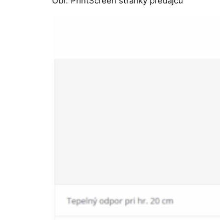
Obr. PrintScreen stránky predajcu