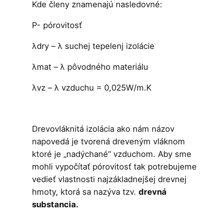
Kde členy znamenajú nasledovné:
P- pórovitosť
λdry – λ suchej tepelenj izolácie
λmat – λ pôvodného materiálu
λvz – λ vzduchu = 0,025W/m.K
Drevovláknitá izolácia ako nám názov
napovedá je tvorená dreveným vláknom
ktoré je „nadýchané“ vzduchom. Aby sme
mohli vypočítať pórovitosť tak potrebujeme
vedieť vlastnosti najzákladnejšej drevnej
hmoty, ktorá sa nazýva tzv.
drevná
substancia.