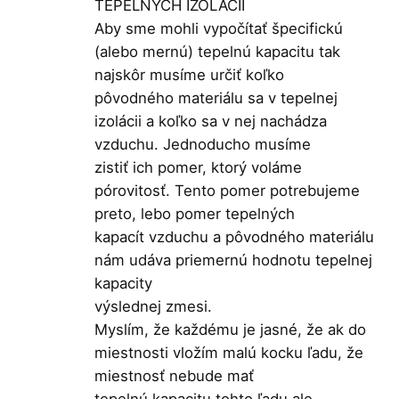
TEPELNÝCH IZOLÁCIÍ
Aby sme mohli vypočítať špecifickú
(alebo mernú) tepelnú kapacitu tak
najskôr musíme určiť koľko
pôvodného materiálu sa v tepelnej
izolácii a koľko sa v nej nachádza
vzduchu. Jednoducho musíme
zistiť ich pomer, ktorý voláme
pórovitosť. Tento pomer potrebujeme
preto, lebo pomer tepelných
kapacít vzduchu a pôvodného materiálu
nám udáva priemernú hodnotu tepelnej
kapacity
výslednej zmesi.
Myslím, že každému je jasné, že ak do
miestnosti vložím malú kocku ľadu, že
miestnosť nebude mať
tepelnú kapacitu tohto ľadu ale