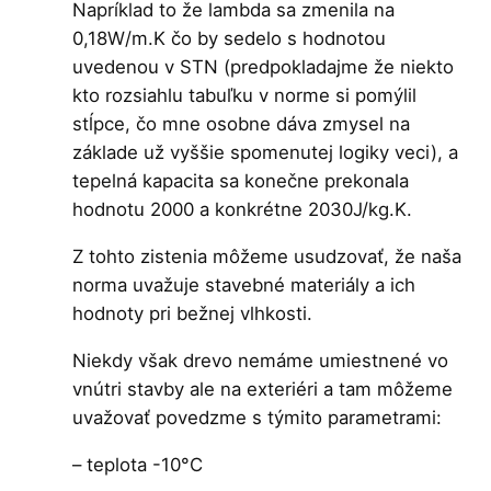
Napríklad to že lambda sa zmenila na
0,18W/m.K čo by sedelo s hodnotou
uvedenou v STN (predpokladajme že niekto
kto rozsiahlu tabuľku v norme si pomýlil
stĺpce, čo mne osobne dáva zmysel na
základe už vyššie spomenutej logiky veci), a
tepelná kapacita sa konečne prekonala
hodnotu 2000 a konkrétne 2030J/kg.K.
Z tohto zistenia môžeme usudzovať, že naša
norma uvažuje stavebné materiály a ich
hodnoty pri bežnej vlhkosti.
Niekdy však drevo nemáme umiestnené vo
vnútri stavby ale na exteriéri a tam môžeme
uvažovať povedzme s týmito parametrami:
– teplota -10°C