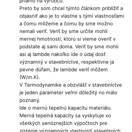
priamo na výrobcu.
Preto by som chcel týmto článkom priblížiť a
objasniť ako je to vlastne s tými vlastnosťami
a čomu môžeme a čomu by sme možno
nemali veriť. Veriť by sme určite mohli
mernej hmotnosti, ktorú si vieme overiť v
podstate aj sami doma. Veriť by sme mohli
asi aj lambde nakoľko ide o údaj dosť
významný v stavebníctve, respektívne ja
pevne dúfam, že lambde veriť môžem
(W/m.K).
V Termodynamike a obzvlášť v stavebníctve
je jeden parameter veľmi dôležitý no málo
poznaný.
Ide o mernú tepelnú kapacitu materiálu.
Merná tepelná kapacity sa vyskytuje vo
všetkých serióznejších výpočtoch pre
zistenie významných vlastností stavebných