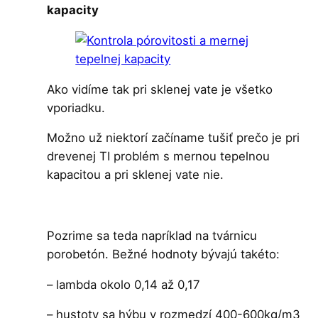
kapacity
Ako vidíme tak pri sklenej vate je všetko
vporiadku.
Možno už niektorí začíname tušiť prečo je pri
drevenej TI problém s mernou tepelnou
kapacitou a pri sklenej vate nie.
Pozrime sa teda napríklad na tvárnicu
porobetón. Bežné hodnoty bývajú takéto:
– lambda okolo 0,14 až 0,17
– hustoty sa hýbu v rozmedzí 400-600kg/m3