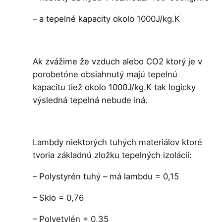
– a tepelné kapacity okolo 1000J/kg.K
Ak zvážime že vzduch alebo CO2 ktorý je v
porobetóne obsiahnutý majú tepelnú
kapacitu tiež okolo 1000J/kg.K tak logicky
výsledná tepelná nebude iná.
Lambdy niektorých tuhých materiálov ktoré
tvoria základnú zložku tepelných izolácií:
– Polystyrén tuhý – má lambdu = 0,15
– Sklo = 0,76
– Polyetylén = 0,35