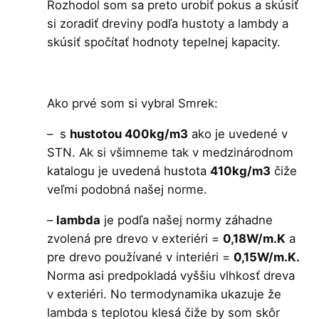
Rozhodol som sa preto urobiť pokus a skúsiť
si zoradiť dreviny podľa hustoty a lambdy a
skúsiť spočítať hodnoty tepelnej kapacity.
Ako prvé som si vybral Smrek:
– s
hustotou 400kg/m3
ako je uvedené v
STN. Ak si všimneme tak v medzinárodnom
katalogu je uvedená hustota
410kg/m3
čiže
veľmi podobná našej norme.
–
lambda
je podľa našej normy záhadne
zvolená pre drevo v exteriéri =
0,18W/m.K
a
pre drevo používané v interiéri =
0,15W/m.K.
Norma asi predpokladá vyššiu vlhkosť dreva
v exteriéri. No termodynamika ukazuje že
lambda s teplotou klesá čiže by som skôr