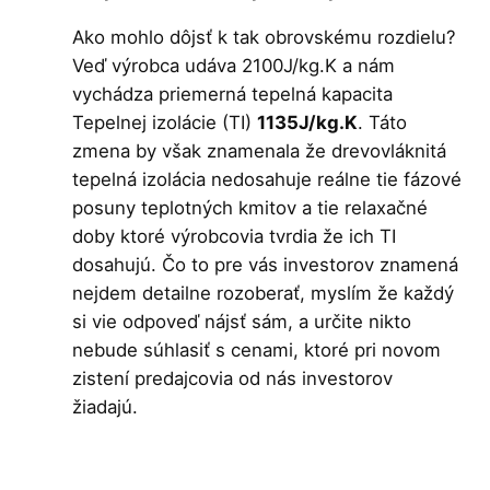
Ako mohlo dôjsť k tak obrovskému rozdielu?
Veď výrobca udáva 2100J/kg.K a nám
vychádza priemerná tepelná kapacita
Tepelnej izolácie (TI)
1135J/kg.K
. Táto
zmena by však znamenala že drevovláknitá
tepelná izolácia nedosahuje reálne tie fázové
posuny teplotných kmitov a tie relaxačné
doby ktoré výrobcovia tvrdia že ich TI
dosahujú. Čo to pre vás investorov znamená
nejdem detailne rozoberať, myslím že každý
si vie odpoveď nájsť sám, a určite nikto
nebude súhlasiť s cenami, ktoré pri novom
zistení predajcovia od nás investorov
žiadajú.