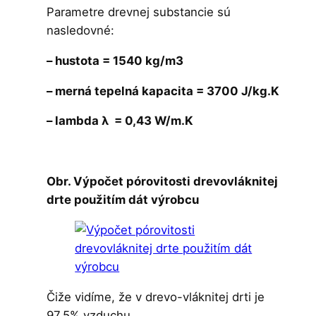
Parametre drevnej substancie sú
nasledovné:
– hustota = 1540 kg/m3
– merná tepelná kapacita = 3700 J/kg.K
– lambda λ = 0,43 W/m.K
Obr. Výpočet pórovitosti drevovláknitej
drte použitím dát výrobcu
Čiže vidíme, že v drevo-vláknitej drti je
97,5% vzduchu.