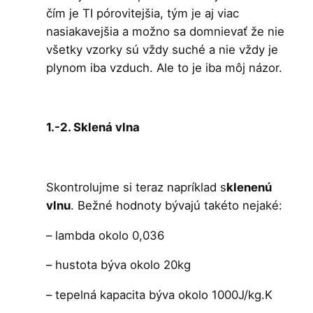
čím je TI pórovitejšia, tým je aj viac
nasiakavejšia a možno sa domnievať že nie
všetky vzorky sú vždy suché a nie vždy je
plynom iba vzduch. Ale to je iba môj názor.
1.-2. Sklená vlna
Skontrolujme si teraz napríklad s
klenenú
vlnu
. Bežné hodnoty bývajú takéto nejaké:
– lambda okolo 0,036
– hustota býva okolo 20kg
– tepelná kapacita býva okolo 1000J/kg.K