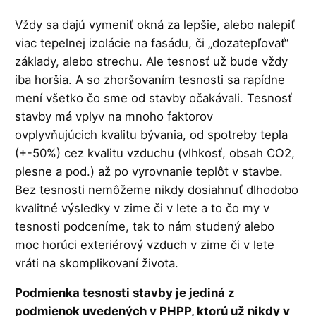
Vždy sa dajú vymeniť okná za lepšie, alebo nalepiť
viac tepelnej izolácie na fasádu, či „dozatepľovať“
základy, alebo strechu. Ale tesnosť už bude vždy
iba horšia. A so zhoršovaním tesnosti sa rapídne
mení všetko čo sme od stavby očakávali. Tesnosť
stavby má vplyv na mnoho faktorov
ovplyvňujúcich kvalitu bývania, od spotreby tepla
(+-50%) cez kvalitu vzduchu (vlhkosť, obsah CO2,
plesne a pod.) až po vyrovnanie teplôt v stavbe.
Bez tesnosti nemôžeme nikdy dosiahnuť dlhodobo
kvalitné výsledky v zime či v lete a to čo my v
tesnosti podceníme, tak to nám studený alebo
moc horúci exteriérový vzduch v zime či v lete
vráti na skomplikovaní života.
Podmienka tesnosti stavby je jediná z
podmienok uvedených v PHPP, ktorú už nikdy v