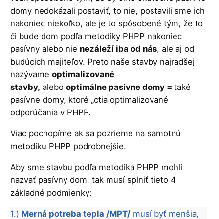
domy nedokázali postaviť, to nie, postavili sme ich
nakoniec niekoľko, ale je to spôsobené tým, že to
či bude dom podľa metodiky PHPP nakoniec
pasívny alebo nie
nezáleží iba od nás
, ale aj od
budúcich majiteľov. Preto naše stavby najradšej
nazývame
optimalizované
stavby,
alebo
optimálne pasívne domy =
také
pasívne domy, ktoré „ctia optimalizované
odporúčania v PHPP.
Viac pochopíme ak sa pozrieme na samotnú
metodiku PHPP podrobnejšie.
Aby sme stavbu podľa metodika PHPP mohli
nazvať pasívny dom, tak musí splniť tieto 4
základné podmienky:
1.)
Merná potreba tepla /MPT/
musí byť menšia,