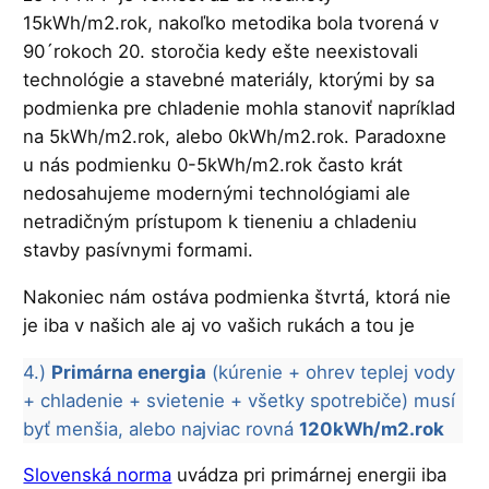
15kWh/m2.rok, nakoľko metodika bola tvorená v
90´rokoch 20. storočia kedy ešte neexistovali
technológie a stavebné materiály, ktorými by sa
podmienka pre chladenie mohla stanoviť napríklad
na 5kWh/m2.rok, alebo 0kWh/m2.rok. Paradoxne
u nás podmienku 0-5kWh/m2.rok často krát
nedosahujeme modernými technológiami ale
netradičným prístupom k tieneniu a chladeniu
stavby pasívnymi formami.
Nakoniec nám ostáva podmienka štvrtá, ktorá nie
je iba v našich ale aj vo vašich rukách a tou je
4.)
Primárna energia
(kúrenie + ohrev teplej vody
+ chladenie + svietenie + všetky spotrebiče) musí
byť menšia, alebo najviac rovná
120kWh/m2.rok
Slovenská norma
uvádza pri primárnej energii iba