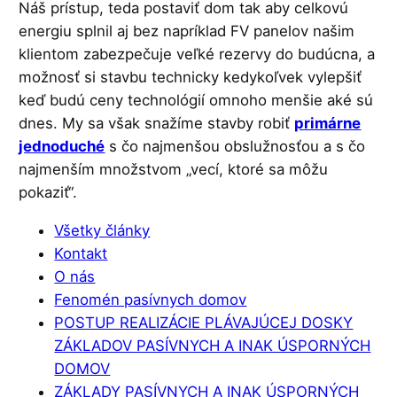
Náš prístup, teda postaviť dom tak aby celkovú
energiu splnil aj bez napríklad FV panelov našim
klientom zabezpečuje veľké rezervy do budúcna, a
možnosť si stavbu technicky kedykoľvek vylepšiť
keď budú ceny technológií omnoho menšie aké sú
dnes. My sa však snažíme stavby robiť
primárne
jednoduché
s čo najmenšou obslužnosťou a s čo
najmenším množstvom „vecí, ktoré sa môžu
pokaziť“.
Všetky články
Kontakt
O nás
Fenomén pasívnych domov
POSTUP REALIZÁCIE PLÁVAJÚCEJ DOSKY
ZÁKLADOV PASÍVNYCH A INAK ÚSPORNÝCH
DOMOV
ZÁKLADY PASÍVNYCH A INAK ÚSPORNÝCH