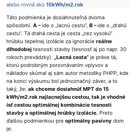
alebo rovná ako
15kWh/m2.rok
Táto podmienka je dosiahnuteľná dvoma
spôsobmi.
A –
ide o „lacnú cestu“,
B –
ide o „drahú
cestu“. Tá drahá cesta je cesta „cez vysokú“
hrúbku tepelnej izolácie za ignorácie
reálne
dlhodobej
tesnosti stavby (tesnosť aj po napr. 30
rokoch prevádzky).
„Lacná cesta“
je práve tá,
ktorú podrobným porovnávaním vplyvov a
nákladov skúmal aj sám autor metodiky PHPP, kde
na konci výskumu bol jednoznačný záver, a to
taký, že:
ak chceme dosiahnúť MPT do 15
kWh/m2.rok najlacnejšou cestou, tak je vhodné
ísť cestou optimálnej kombinácie tesnosti
stavby a optimálnej hrúbky izolácie.
Preto
ďalšou podmienkou pre
optimálny pasívny
dom
je: