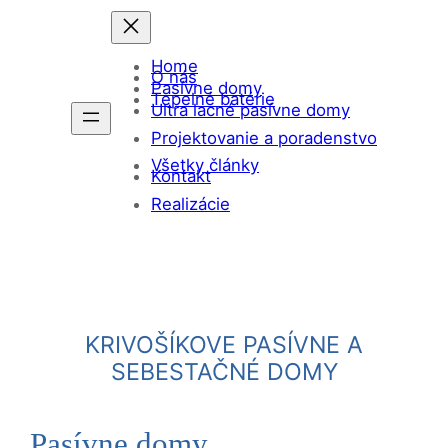
Prejsť
na
Home
obsah
O nás
Pasívne domy
Tepelné batérie
Ultra lacné pasívne domy
Projektovanie a poradenstvo
Všetky články
Kontakt
Realizácie
KRIVOŠÍKOVE PASÍVNE A
SEBESTAČNÉ DOMY
Pasívne domy