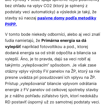
bez ohľadu na vplyv CO2 (ktorý je splnený z
podstaty veci automaticky) a výsledok je taký, že
stavby sú naozaj
pasívne domy podľa metodiky
PHPP.
V tomto bode niekedy odborníci, alebo aj veci znalí
ľudia namietajú, že
Primárna energia sa dá
vylepšiť
napríklad fotovoltikou a pod., ktorej
dodaná energia sa od strát odpočíta a bilancia sa
vylepší. Áno, je to pravda, dajú sa veci robiť aj
takýmto „vylepšovacím“ spôsobom. Je však zase
otázny vplyv výroby FV panelov na ŽP, ktorý sa nie
presne uvádza pri posudzovaní ich vplyvu na ŽP.
Prístup „vylepšovania“ bilancie vplyvom odrátania
energie z FV panelov od celkovej spotreby stavby
je z nášho pohľadu zúfalstvo tých, ktorí nedokážu
RD postaviť úsporný už zo samotnej podstaty veci.