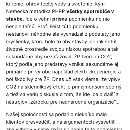
kúrenie, ohrev teplej vody a svietenie, kým
Nemecká metodika PHPP
všetky spotrebiče v
stavbe.
Ide o veľmi
prísnu
podmienku no nie
nesplniteľnú. Prof. Feist túto podmienku
nestanovil náhodne ale vychádzal z podstaty jeho
myšlienky, ktoru bolo to aby stavby jednak šetrili
životné prostredie svojou nízkou spotrebou a tak
sekundárne aby nezaťažovali ŽP tvorbou CO2,
ktorý podľa jeho predstavy vznikal sekundárne aj
primárne pri výrobe napríklad elektrickej energie a
bol škodlivý pre ŽP. Dnes už však vieme, že vplyv
CO2 na sklenníkový efekt je prinajmenšom sporný
a tiež sa vedú diskusie o tom, že ide iba o ďalší z
nástrojov „zárobku pre nadnárodné organizácie“…
Našej spoločnosti sa podarilo niekoľko málo
klientov presvedčiť, a na argumentoch vysvetliť
aké výhody v sebe spája splnenie tejto podmienky