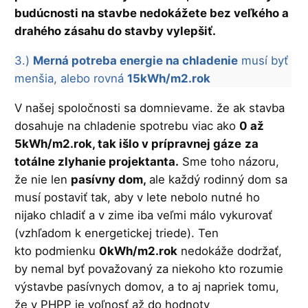
budúcnosti na stavbe nedokážete bez veľkého a
drahého zásahu do stavby vylepšiť.
3.)
Merná potreba energie na chladenie
musí byť
menšia, alebo rovná
15kWh/m2.rok
V našej spoločnosti sa domnievame. že ak stavba
dosahuje na chladenie spotrebu viac ako
0 až
5kWh/m2.rok, tak išlo v prípravnej gáze
za
totálne zlyhanie projektanta.
Sme toho názoru,
že nie len
pasívny dom,
ale každý rodinný dom sa
musí postaviť tak, aby v lete nebolo nutné ho
nijako chladiť a v zime iba veľmi málo vykurovať
(vzhľadom k energetickej triede). Ten
kto podmienku
0kWh/m2.rok
nedokáže dodržať,
by nemal byť považovaný za niekoho kto rozumie
výstavbe pasívnych domov, a to aj napriek tomu,
že v PHPP je voľnosť až do hodnoty