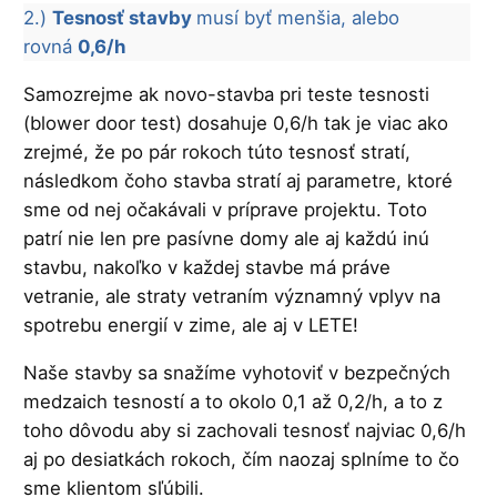
2.)
Tesnosť stavby
musí byť menšia, alebo
rovná
0,6/h
Samozrejme ak novo-stavba pri teste tesnosti
(blower door test) dosahuje 0,6/h tak je viac ako
zrejmé, že po pár rokoch túto tesnosť stratí,
následkom čoho stavba stratí aj parametre, ktoré
sme od nej očakávali v príprave projektu. Toto
patrí nie len pre pasívne domy ale aj každú inú
stavbu, nakoľko v každej stavbe má práve
vetranie, ale straty vetraním významný vplyv na
spotrebu energií v zime, ale aj v LETE!
Naše stavby sa snažíme vyhotoviť v bezpečných
medzaich tesností a to okolo 0,1 až 0,2/h, a to z
toho dôvodu aby si zachovali tesnosť najviac 0,6/h
aj po desiatkách rokoch, čím naozaj splníme to čo
sme klientom sľúbili.