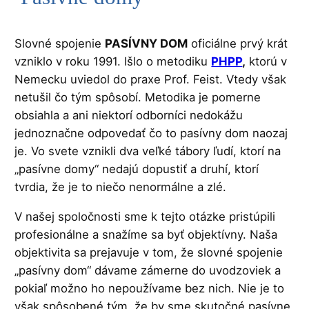
Slovné spojenie
PASÍVNY DOM
oficiálne prvý krát
vzniklo v roku 1991. Išlo o metodiku
PHPP
,
ktorú v
Nemecku uviedol do praxe Prof. Feist. Vtedy však
netušil čo tým spôsobí. Metodika je pomerne
obsiahla a ani niektorí odborníci nedokážu
jednoznačne odpovedať čo to pasívny dom naozaj
je. Vo svete vznikli dva veľké tábory ľudí, ktorí na
„pasívne domy“ nedajú dopustiť a druhí, ktorí
tvrdia, že je to niečo nenormálne a zlé.
V našej spoločnosti sme k tejto otázke pristúpili
profesionálne a snažíme sa byť objektívny. Naša
objektivita sa prejavuje v tom, že slovné spojenie
„pasívny dom“ dávame zámerne do uvodzoviek a
pokiaľ možno ho nepoužívame bez nich. Nie je to
však spôsobené tým, že by sme skutočné pasívne