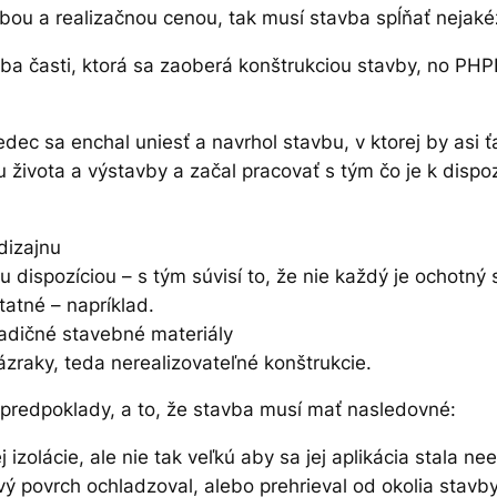
ebou a realizačnou cenou, tak musí stavba spĺňať neja
a časti, ktorá sa zaoberá konštrukciou stavby, no PHP
ec sa enchal uniesť a navrhol stavbu, v ktorej by asi ť
u života a výstavby a začal pracovať s tým čo je k dispozí
dizajnu
u dispozíciou – s tým súvisí to, že nie každý je ochotný
tatné – napríklad.
tradičné stavebné materiály
ázraky, teda nerealizovateľné konštrukcie.
é predpoklady, a to, že stavba musí mať nasledovné:
 izolácie, ale nie tak veľkú aby sa jej aplikácia stala 
ový povrch ochladzoval, alebo prehrieval od okolia stavb