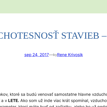
HOTESNOSŤ STAVIEB 
sep 24, 2017
—
Rene Krivosik
by
kov, ktoré sa budú venovať samostatne hlavne vzduchot
E
a v
LETE.
Ako som už inde viac krát spomínal, vzduchot
parameter, ktorý máte buď od začiatku, alebo ho už nedo