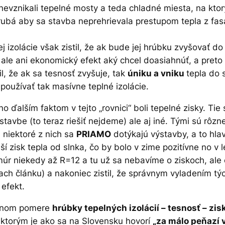
nevznikali tepelné mosty a teda chladné miesta, na kto
hrubá aby sa stavba neprehrievala prestupom tepla z fa
ej izolácie však zistil, že ak bude jej hrúbku zvyšovať d
ale ani ekonomický efekt aký chcel doasiahnúť, a preto
til, že ak sa tesnosť zvyšuje, tak
úniku a vniku
tepla do 
oužívať tak masívne teplné izolácie.
no ďalším faktom v tejto „rovnici“ boli tepelné zisky. Tie
tavbe (to teraz riešiť nejdeme) ale aj iné. Tými sú rôz
n niektoré z nich sa
PRIAMO
dotýkajú výstavby, a to hla
í zisk tepla od slnka, čo by bolo v zime pozitívne no v l
úr niekedy až R=12 a tu už sa nebavíme o ziskoch, ale 
iach článku) a nakoniec zistil, že správnym vyladením t
efekt.
rávnom pomere
hrúbky tepelných izolácií – tesnosť – zisk
 ktorým je ako sa na Slovensku hovorí
„za málo peňazí 