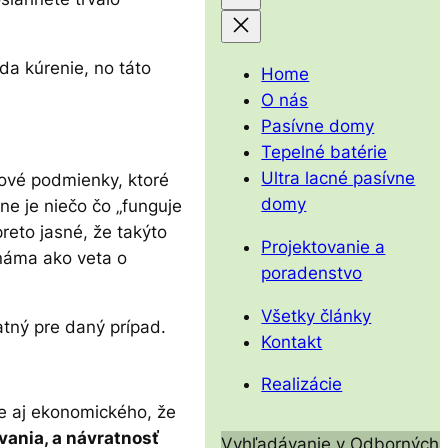
da kúrenie, no táto
Home
O nás
Pasívne domy
Tepelné batérie
Ultra lacné pasívne
jové podmienky, ktoré
domy
ne je niečo čo „funguje
reto jasné, že takýto
Projektovanie a
náma ako veta o
poradenstvo
Všetky články
atný pre daný prípad.
Kontakt
Realizácie
e aj ekonomického, že
ývania, a návratnosť
Vyhľadávanie v Odborných