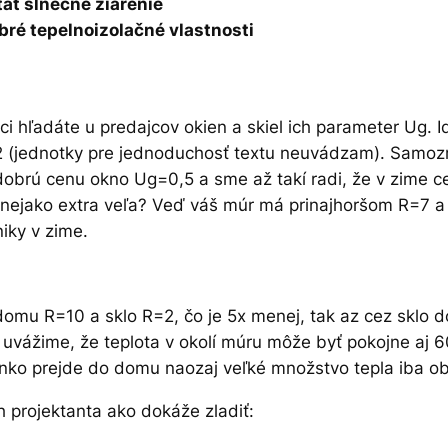
ať slnečné žiarenie
bré tepelnoizolačné vlastnosti
 hľadáte u predajcov okien a skiel ich parameter Ug. 
=2 (jednotky pre jednoduchosť textu neuvádzam). Samo
obrú cenu okno Ug=0,5 a sme až takí radi, že v zime cez
nejako extra veľa? Veď váš múr má prinajhoršom R=7 a 
iky v zime.
omu R=10 a sklo R=2, čo je 5x menej, tak az cez sklo d
uvážime, že teplota v okolí múru môže byť pokojne aj 6
 slnko prejde do domu naozaj veľké množstvo tepla iba 
h projektanta ako dokáže zladiť: