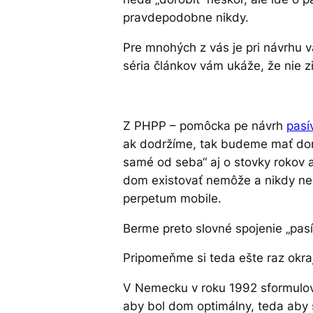
pravdepodobne nikdy.
Pre mnohých z vás je pri návrhu 
séria článkov vám ukáže, že nie z
Z PHPP – pomôcka pe návrh
pasí
ak dodržíme, tak budeme mať dom t
samé od seba“ aj o stovky rokov 
dom existovať nemôže a nikdy ne
perpetum mobile.
Berme preto slovné spojenie „pasí
Pripomeňme si teda ešte raz okr
V Nemecku v roku 1992 sformulova
aby bol dom optimálny, teda aby 