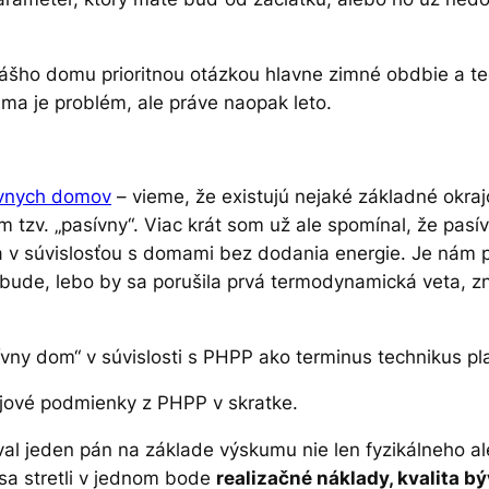
vášho domu prioritnou otázkou hlavne zimné obdbie a te
ima je problém, ale práve naopak leto.
vnych domov
– vieme, že existujú nejaké základné okra
zv. „pasívny“. Viac krát som už ale spomínal, že pasív
a v súvislosťou s domami bez dodania energie. Je nám p
bude, lebo by sa porušila prvá termodynamická veta, z
vny dom“ v súvislosti s PHPP ako terminus technikus pl
ajové podmienky z PHPP v skratke.
l jeden pán na základe výskumu nie len fyzikálneho al
sa stretli v jednom bode
realizačné náklady, kvalita b