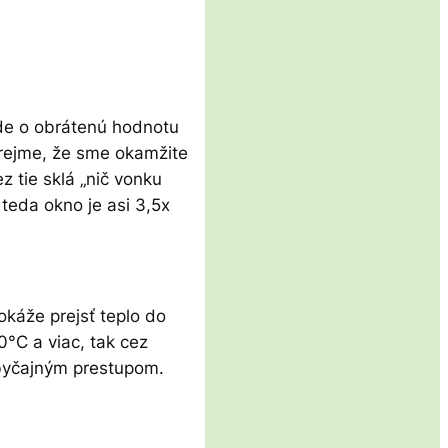
Ide o obrátenú hodnotu
zrejme, že sme okamžite
 tie sklá „nič vonku
teda okno je asi 3,5x
okáže prejsť teplo do
0°C a viac, tak cez
obyčajným prestupom.