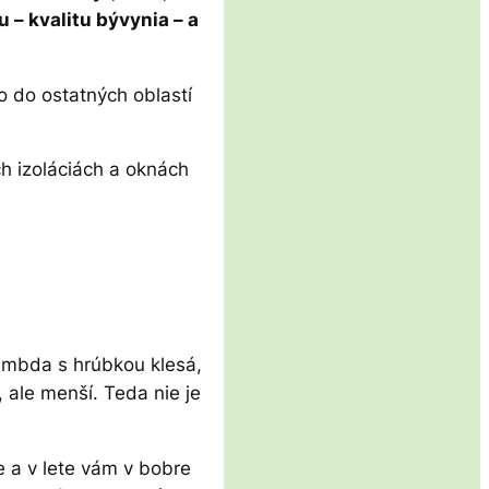
 – kvalitu bývynia – a
o do ostatných oblastí
h izoláciách a oknách
lambda s hrúbkou klesá,
ale menší. Teda nie je
e a v lete vám v bobre