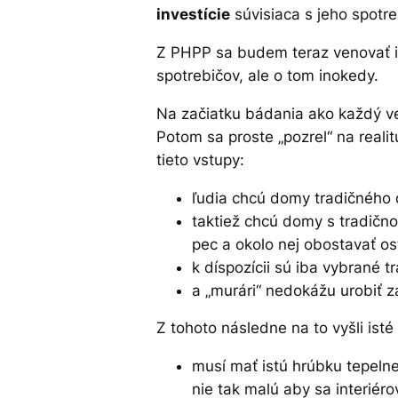
investície
súvisiaca s jeho spotr
Z PHPP sa budem teraz venovať ib
spotrebičov, ale o tom inokedy.
Na začiatku bádania ako každý ved
Potom sa proste „pozrel“ na realit
tieto vstupy:
ľudia chcú domy tradičného 
taktiež chcú domy s tradično
pec a okolo nej obostavať os
k díspozícii sú iba vybrané 
a „murári“ nedokážu urobiť z
Z tohoto následne na to vyšli ist
musí mať istú hrúbku tepelnej
nie tak malú aby sa interiér