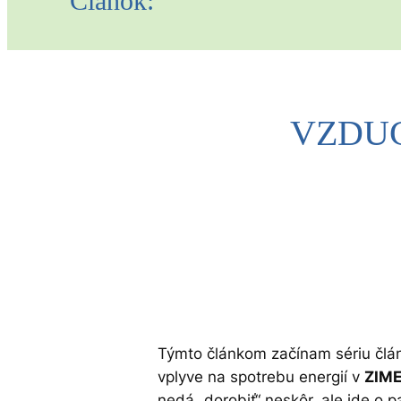
Článok:
VZDUC
Týmto článkom začínam sériu člán
vplyve na spotrebu energií v
ZIM
nedá „dorobiť“ neskôr, ale ide o 