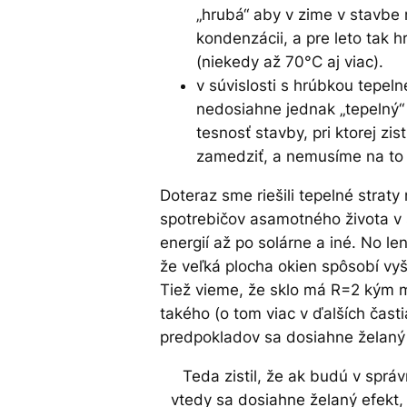
„hrubá“ aby v zime v stavbe 
kondenzácii, a pre leto tak 
(niekedy až 70°C aj viac).
v súvislosti s hrúbkou tepeln
nedosiahne jednak „tepelný“ 
tesnosť stavby, pri ktorej zis
zamedziť, a nemusíme na to p
Doteraz sme riešili tepelné straty 
spotrebičov asamotného života v s
energií až po solárne a iné. No le
že veľká plocha okien spôsobí vyšš
Tiež vieme, že sklo má R=2 kým m
takého (o tom viac v ďalších čast
predpokladov sa dosiahne želaný 
Teda zistil, že ak budú v sp
vtedy sa dosiahne želaný efekt,