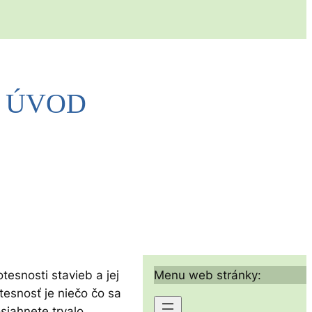
– ÚVOD
esnosti stavieb a jej
Menu web stránky:
esnosť je niečo čo sa
siahnete trvalo