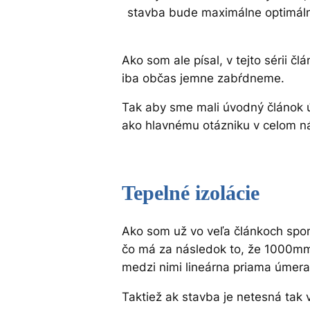
stavba bude maximálne optimáln
Ako som ale písal, v tejto sérii 
iba občas jemne zabŕdneme.
Tak aby sme mali úvodný článok ú
ako hlavnému otázniku v celom n
Tepelné izolácie
Ako som už vo veľa článkoch spomí
čo má za následok to, že 1000mm
medzi nimi lineárna priama úmera
Taktiež ak stavba je netesná tak