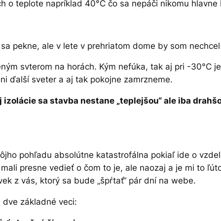
 o teplote napríklad 40°C čo sa nepáči nikomu hlavne 
 sa pekne, ale v lete v prehriatom dome by som nechcel
eteným svterom na horách. Kým nefúka, tak aj pri -30°C j
i ďalší sveter a aj tak pokojne zamrzneme.
 izolácie sa stavba nestane „teplejšou“ ale iba drah
jho pohľadu absolútne katastrofálna pokiaľ ide o vzdela
by mali presne vedieť o čom to je, ale naozaj a je mi to ľú
vek z vás, ktorý sa bude „špŕtať“ pár dní na webe.
 dve základné veci: