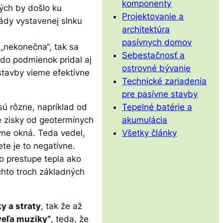
komponenty
rých by došlo ku
Projektovanie a
sády vystavenej slnku
architektúra
pasívnych domov
o „nekonečna“, tak sa
Sebestačnosť a
 do podmienok pridal aj
ostrovné bývanie
stavby vieme efektívne
Technické zariadenia
pre pasívne stavby
Tepelné batérie a
 sú rôzne, napríklad od
akumulácia
ne zisky od geotermínych
Všetky články
vne okná. Teda vedel,
ete je to negatívne.
o prestupe tepla ako
ýchto troch základných
y a straty
, tak že až
veľa muziky“
, teda, že