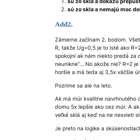
sú zo skla a dokážu prepúšť
sú zo skla a nemajú moc do
Add2.
Zámerne začínam 2. bodom. Všetci
R, takže Ug=0,5 je to isté ako R
spokojní ak nám niekto predá za d
neunikne“… No akože nie? R=2 je 
horšie a má teda aj 3,5x väčšie ún
Pozrime sa ale na leto.
Ak má múr kvalitne navrhnutého d
domu 5x lepšie ako cez múr. A ak 
veľké sklá aj keď na ne nesvieti
Je preto na logike a skúsenostiac