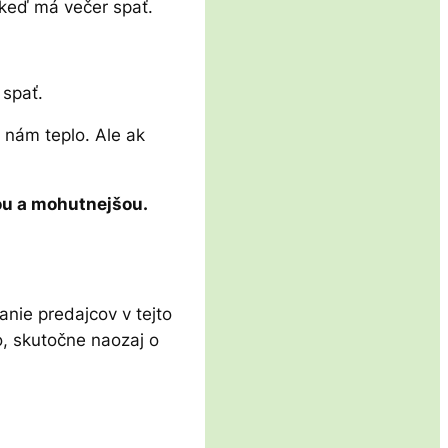
keď má večer spať.
 spať.
e nám teplo. Ale ak
šou a mohutnejšou.
nie predajcov v tejto
to, skutočne naozaj o