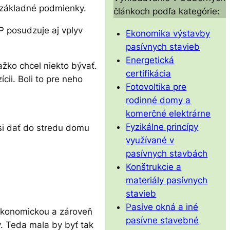
kézákladné podmienky.
článkoch podľa kategórie:
P posudzuje aj vplyv
Ekonomika výstavby
pasívnych stavieb
Energetická
ažko chcel niekto bývať.
certifikácia
cii. Boli to pre neho
Fotovoltika pre
rodinné domy a
komerčné elektrárne
Fyzikálne princípy
 si dať do stredu domu
využívané v
pasívnych stavbách
Konštrukcie a
materiály pasívnych
stavieb
Pasíve okná a iné
neekonomickou a zároveň
pasívne stavebné
y. Teda mala by byť tak