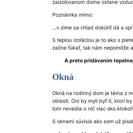
zaizolovanom dome ostane vzduch
Poznámka mimo:
…v zime sa chlad dokúriť dá a spí
S teplou izoláciou je to ako s pl
začne fúkať, tak nám nepomôže an
A preto pridávaním tepelnej
Okná
Okná na rodinný dom je téma z mô
oblasti. Oni by myli byť tí, ktorí 
tom nevedia o nič viac ako ktokoľ
S oknami súvisia ako som už písal