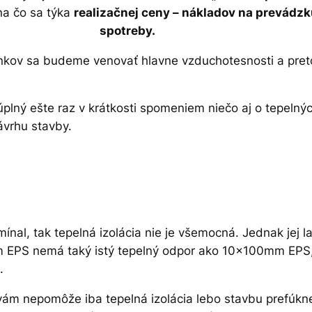
a čo sa týka
realizačnej ceny – nákladov na prevádzku
spotreby.
článkov sa budeme venovať hlavne vzduchotesnosti a pret
plný ešte raz v krátkosti spomeniem niečo aj o tepelnýc
ávrhu stavby.
nal, tak tepelná izolácia nie je všemocná. Jednak jej 
 EPS nemá taký istý tepelný odpor ako 10x100mm EPS, 
.
 vám nepomôže iba tepelná izolácia lebo stavbu prefúkn